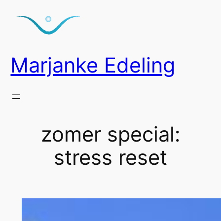
Ga
naar
de
inhoud
Marjanke Edeling
zomer special:
stress reset