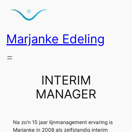
Ga
naar
de
inhoud
Marjanke Edeling
INTERIM
MANAGER
Na zo’n 15 jaar lijnmanagement ervaring is
Marjanke in 2008 als zelfstandig interim