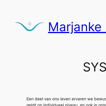
Ga
naar
de
Marjanke 
inhoud
SYS
Een deel van ons leven ervaren we bewust.
geldt op individueel niveau, en ook in org