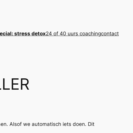
cial: stress detox
24 of 40 uurs coaching
contact
LLER
en. Alsof we automatisch iets doen. Dit